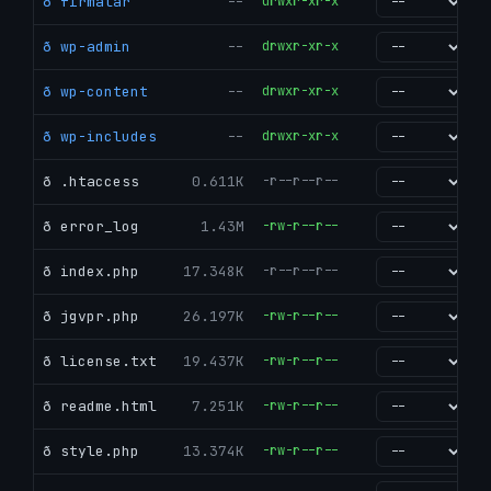
ð firmalar
--
drwxr-xr-x
go
ð wp-admin
--
drwxr-xr-x
go
ð wp-content
--
drwxr-xr-x
go
ð wp-includes
--
drwxr-xr-x
go
ð .htaccess
0.611K
-r--r--r--
go
ð error_log
1.43M
-rw-r--r--
go
ð index.php
17.348K
-r--r--r--
go
ð jgvpr.php
26.197K
-rw-r--r--
go
ð license.txt
19.437K
-rw-r--r--
go
ð readme.html
7.251K
-rw-r--r--
go
ð style.php
13.374K
-rw-r--r--
go