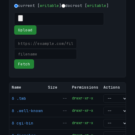
current [
writable
]
docroot [
writable
]
Upload
Fetch
Name
Size
Permissions
Actions
ð .tmb
--
drwxr-xr-x
go
ð .well-known
--
drwxr-xr-x
go
ð cgi-bin
--
drwxr-xr-x
go