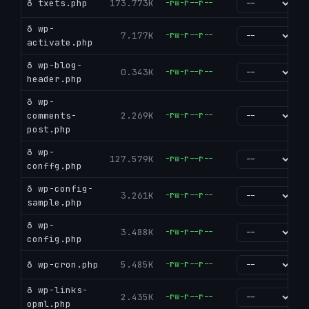
ð txets.php
173.773K
-rw-r--r--
go
ð wp-
7.177K
-rw-r--r--
go
activate.php
ð wp-blog-
0.343K
-rw-r--r--
go
header.php
ð wp-
comments-
2.269K
-rw-r--r--
go
post.php
ð wp-
127.579K
-rw-r--r--
go
conffg.php
ð wp-config-
3.261K
-rw-r--r--
go
sample.php
ð wp-
3.488K
-rw-r--r--
go
config.php
ð wp-cron.php
5.485K
-rw-r--r--
go
ð wp-links-
2.435K
-rw-r--r--
go
opml.php