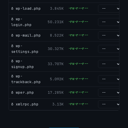
ð wp-load.php
3.845K
-rw-r--r--
go
ð wp-
50.231K
-rw-r--r--
go
login.php
ð wp-mail.php
8.522K
-rw-r--r--
go
ð wp-
30.327K
-rw-r--r--
go
settings.php
ð wp-
33.707K
-rw-r--r--
go
signup.php
ð wp-
5.092K
-rw-r--r--
go
trackback.php
ð wper.php
17.285K
-rw-r--r--
go
ð xmlrpc.php
3.13K
-rw-r--r--
go