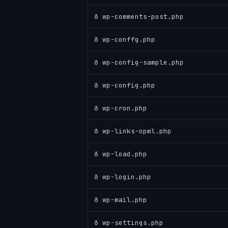
ð wp-comments-post.php
ð wp-conffg.php
ð wp-config-sample.php
ð wp-config.php
ð wp-cron.php
ð wp-links-opml.php
ð wp-load.php
ð wp-login.php
ð wp-mail.php
ð wp-settings.php