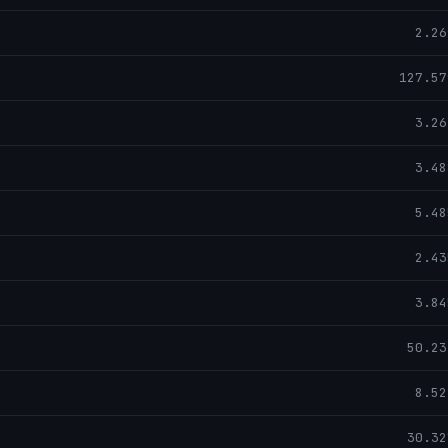
2.26
127.57
3.26
3.48
5.48
2.43
3.84
50.23
8.52
30.32