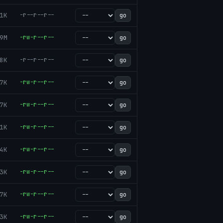
1K
-r--r--r--
go
9M
-rw-r--r--
go
8K
-r--r--r--
go
7K
-rw-r--r--
go
7K
-rw-r--r--
go
1K
-rw-r--r--
go
4K
-rw-r--r--
go
3K
-rw-r--r--
go
7K
-rw-r--r--
go
3K
-rw-r--r--
go