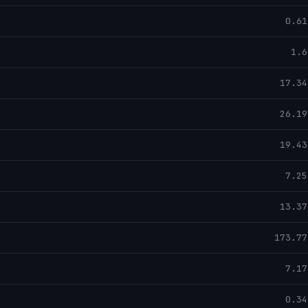
0.61
1.6
17.34
26.19
19.43
7.25
13.37
173.77
7.17
0.34