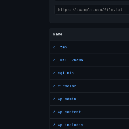
Name
ð .tmb
ð .well-known
ð cgi-bin
ð firmalar
ð wp-admin
ð wp-content
ð wp-includes