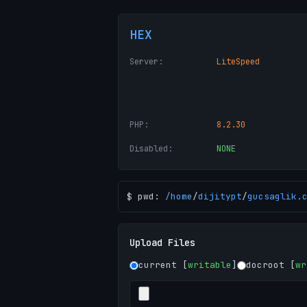
HEX
Server:
LiteSpeed
PHP:
8.2.30
Disabled:
NONE
$ pwd:
/
home
/
dijitypt
/
gucsaglik.
Upload Files
current [
writable
]
docroot [
wr