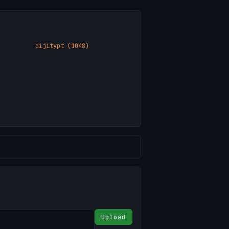
dijitypt (1048)
Upload