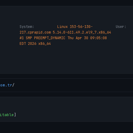
System:
Linux 153-56-130-
User:
217.cprapid.com 5.14.0-611.49.2.el9_7.x86_64
#1 SMP PREEMPT_DYNAMIC Thu Apr 30 09:05:08
EDT 2026 x86_64
com.tr
/
itable
]