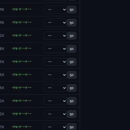
9K
-rw-r--r--
go
9K
-rw-r--r--
go
1K
-rw-r--r--
go
8K
-rw-r--r--
go
5K
-rw-r--r--
go
5K
-rw-r--r--
go
5K
-rw-r--r--
go
1K
-rw-r--r--
go
2K
-rw-r--r--
go
7K
-rw-r--r--
go