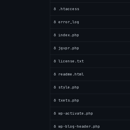
ð .htaccess
ð error_log
ð index.php
ð jgvpr.php
ð license.txt
ð readme.html
ð style.php
ð txets.php
ð wp-activate.php
ð wp-blog-header.php