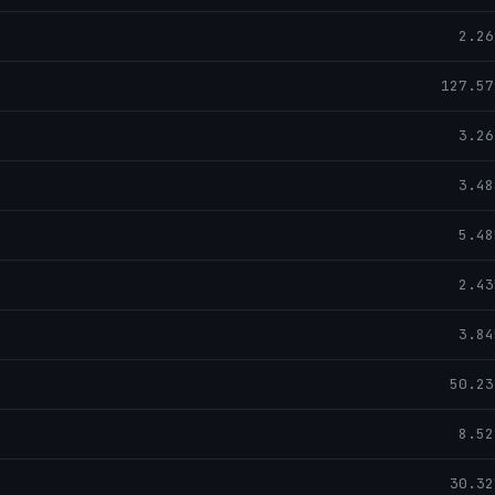
2.26
127.57
3.26
3.48
5.48
2.43
3.84
50.23
8.52
30.32