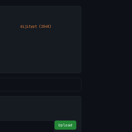
dijitypt (1048)
Upload