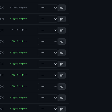
1K
-r--r--r--
go
4M
-rw-r--r--
go
8K
-r--r--r--
go
7K
-rw-r--r--
go
7K
-rw-r--r--
go
1K
-rw-r--r--
go
4K
-rw-r--r--
go
3K
-rw-r--r--
go
7K
-rw-r--r--
go
3K
-rw-r--r--
go