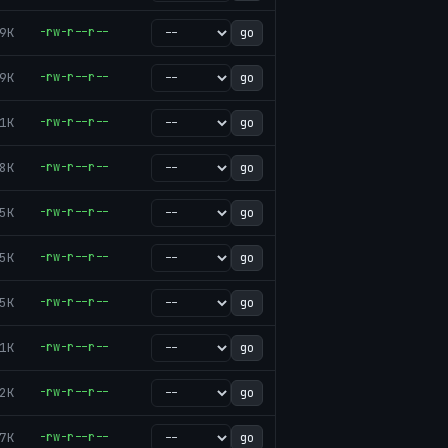
9K
-rw-r--r--
go
9K
-rw-r--r--
go
1K
-rw-r--r--
go
8K
-rw-r--r--
go
5K
-rw-r--r--
go
5K
-rw-r--r--
go
5K
-rw-r--r--
go
1K
-rw-r--r--
go
2K
-rw-r--r--
go
7K
-rw-r--r--
go