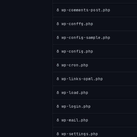
ð wp-comments-post.php
ð wp-conffg.php
ð wp-config-sample.php
ð wp-config.php
ð wp-cron.php
ð wp-links-opml.php
ð wp-load.php
ð wp-login.php
ð wp-mail.php
ð wp-settings.php