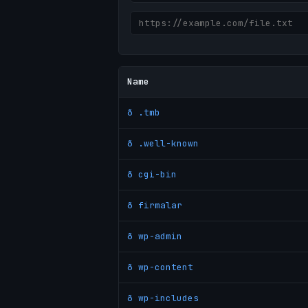
Name
ð .tmb
ð .well-known
ð cgi-bin
ð firmalar
ð wp-admin
ð wp-content
ð wp-includes