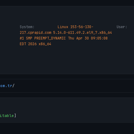
System:
Linux 153-56-130-
User:
217.cprapid.com 5.14.0-611.49.2.el9_7.x86_64
#1 SMP PREEMPT_DYNAMIC Thu Apr 30 09:05:08
EDT 2026 x86_64
com.tr
/
itable
]