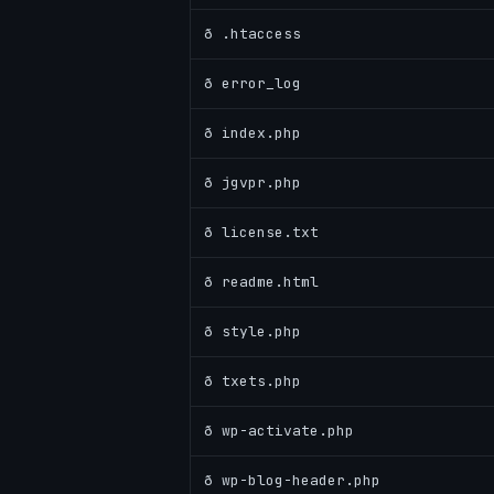
ð .htaccess
ð error_log
ð index.php
ð jgvpr.php
ð license.txt
ð readme.html
ð style.php
ð txets.php
ð wp-activate.php
ð wp-blog-header.php