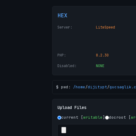
HEX
Server:
LiteSpeed
PHP:
8.2.30
Disabled:
NONE
$ pwd:
/
home
/
dijitypt
/
gucsaglik.
Upload Files
current [
writable
]
docroot [
wr