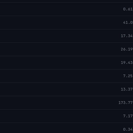
0.61
41.0
17.34
26.19
19.43
7.25
13.37
173.77
7.17
0.34