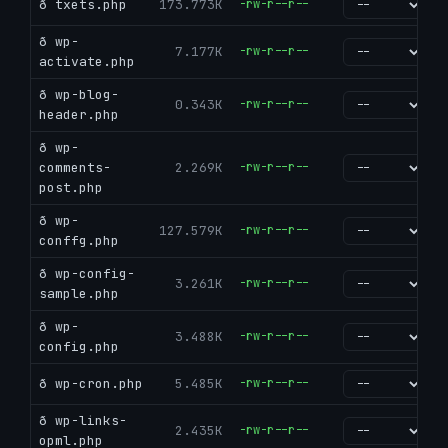
ð txets.php
173.773K
-rw-r--r--
go
ð wp-
7.177K
-rw-r--r--
go
activate.php
ð wp-blog-
0.343K
-rw-r--r--
go
header.php
ð wp-
comments-
2.269K
-rw-r--r--
go
post.php
ð wp-
127.579K
-rw-r--r--
go
conffg.php
ð wp-config-
3.261K
-rw-r--r--
go
sample.php
ð wp-
3.488K
-rw-r--r--
go
config.php
ð wp-cron.php
5.485K
-rw-r--r--
go
ð wp-links-
2.435K
-rw-r--r--
go
opml.php