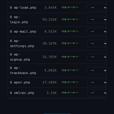
ð wp-load.php
3.845K
-rw-r--r--
go
ð wp-
50.231K
-rw-r--r--
go
login.php
ð wp-mail.php
8.522K
-rw-r--r--
go
ð wp-
30.327K
-rw-r--r--
go
settings.php
ð wp-
33.707K
-rw-r--r--
go
signup.php
ð wp-
5.092K
-rw-r--r--
go
trackback.php
ð wper.php
17.285K
-rw-r--r--
go
ð xmlrpc.php
3.13K
-rw-r--r--
go