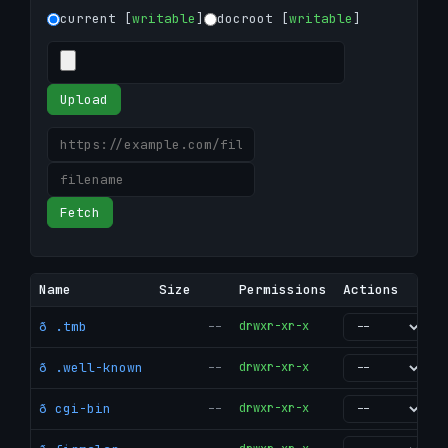
current [
writable
]
docroot [
writable
]
Upload
Fetch
Name
Size
Permissions
Actions
ð .tmb
--
drwxr-xr-x
go
ð .well-known
--
drwxr-xr-x
go
ð cgi-bin
--
drwxr-xr-x
go