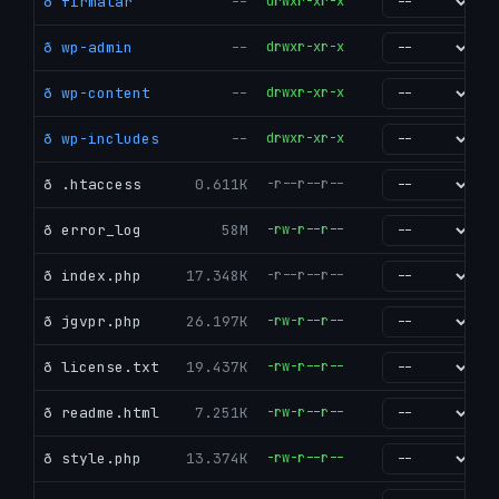
ð firmalar
--
drwxr-xr-x
go
ð wp-admin
--
drwxr-xr-x
go
ð wp-content
--
drwxr-xr-x
go
ð wp-includes
--
drwxr-xr-x
go
ð .htaccess
0.611K
-r--r--r--
go
ð error_log
58M
-rw-r--r--
go
ð index.php
17.348K
-r--r--r--
go
ð jgvpr.php
26.197K
-rw-r--r--
go
ð license.txt
19.437K
-rw-r--r--
go
ð readme.html
7.251K
-rw-r--r--
go
ð style.php
13.374K
-rw-r--r--
go