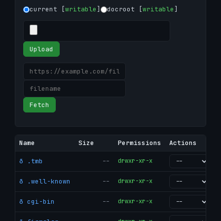
current [
writable
]
docroot [
writable
]
Upload
Fetch
Name
Size
Permissions
Actions
ð .tmb
--
drwxr-xr-x
go
ð .well-known
--
drwxr-xr-x
go
ð cgi-bin
--
drwxr-xr-x
go