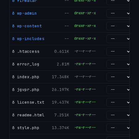
ð firmalar
--
drwxr-xr-x
go
ð wp-admin
--
drwxr-xr-x
go
ð wp-content
--
drwxr-xr-x
go
ð wp-includes
--
drwxr-xr-x
go
ð .htaccess
0.611K
-r--r--r--
go
ð error_log
2.81M
-rw-r--r--
go
ð index.php
17.348K
-r--r--r--
go
ð jgvpr.php
26.197K
-rw-r--r--
go
ð license.txt
19.437K
-rw-r--r--
go
ð readme.html
7.251K
-rw-r--r--
go
ð style.php
13.374K
-rw-r--r--
go