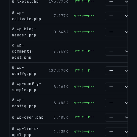
ð txets.php
173.773K
-rw-r--r--
go
ð wp-
7.177K
-rw-r--r--
go
activate.php
ð wp-blog-
0.343K
-rw-r--r--
go
header.php
ð wp-
comments-
2.269K
-rw-r--r--
go
post.php
ð wp-
127.579K
-rw-r--r--
go
conffg.php
ð wp-config-
3.261K
-rw-r--r--
go
sample.php
ð wp-
3.488K
-rw-r--r--
go
config.php
ð wp-cron.php
5.485K
-rw-r--r--
go
ð wp-links-
2.435K
-rw-r--r--
go
opml.php