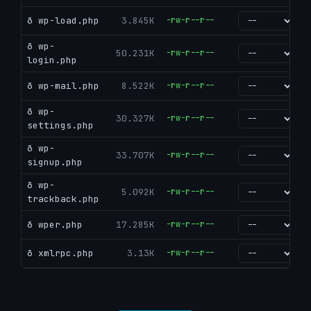
ð wp-load.php
3.845K
-rw-r--r--
go
ð wp-
50.231K
-rw-r--r--
go
login.php
ð wp-mail.php
8.522K
-rw-r--r--
go
ð wp-
30.327K
-rw-r--r--
go
settings.php
ð wp-
33.707K
-rw-r--r--
go
signup.php
ð wp-
5.092K
-rw-r--r--
go
trackback.php
ð wper.php
17.285K
-rw-r--r--
go
ð xmlrpc.php
3.13K
-rw-r--r--
go