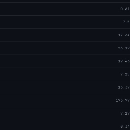
0.61
7.5
17.34
26.19
19.43
7.25
13.37
173.77
7.17
0.34