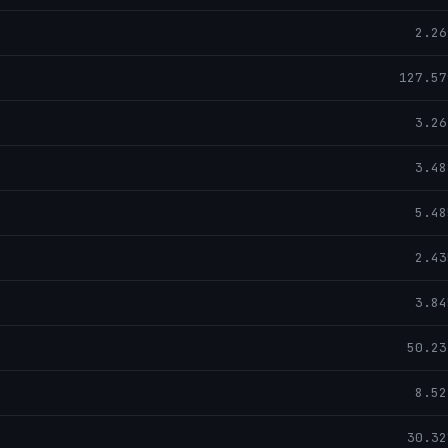
2.26
127.57
3.26
3.48
5.48
2.43
3.84
50.23
8.52
30.32