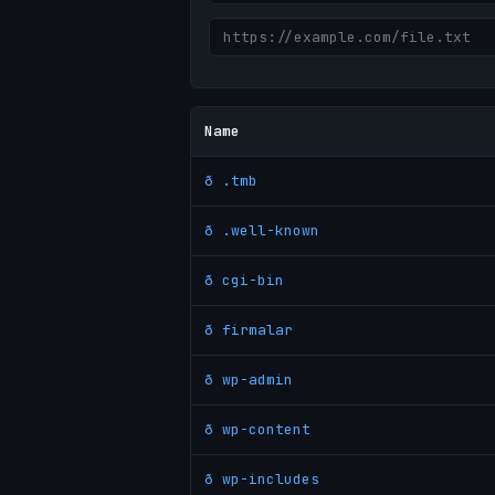
Name
ð .tmb
ð .well-known
ð cgi-bin
ð firmalar
ð wp-admin
ð wp-content
ð wp-includes