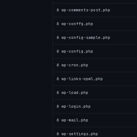
ð wp-comments-post.php
ð wp-conffg.php
ð wp-config-sample.php
ð wp-config.php
ð wp-cron.php
ð wp-links-opml.php
ð wp-load.php
ð wp-login.php
ð wp-mail.php
ð wp-settings.php