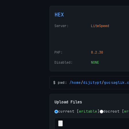
HEX
Server:
LiteSpeed
PHP:
8.2.30
Disabled:
NONE
$ pwd:
/
home
/
dijitypt
/
gucsaglik.
Upload Files
current [
writable
]
docroot [
wr