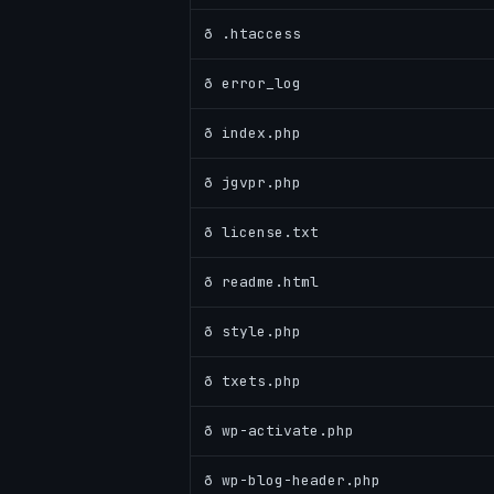
ð .htaccess
ð error_log
ð index.php
ð jgvpr.php
ð license.txt
ð readme.html
ð style.php
ð txets.php
ð wp-activate.php
ð wp-blog-header.php