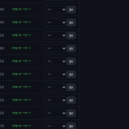
9K
-rw-r--r--
go
9K
-rw-r--r--
go
1K
-rw-r--r--
go
8K
-rw-r--r--
go
5K
-rw-r--r--
go
5K
-rw-r--r--
go
5K
-rw-r--r--
go
1K
-rw-r--r--
go
2K
-rw-r--r--
go
7K
-rw-r--r--
go