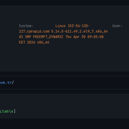
System:
Linux 153-56-130-
User:
217.cprapid.com 5.14.0-611.49.2.el9_7.x86_64
#1 SMP PREEMPT_DYNAMIC Thu Apr 30 09:05:08
EDT 2026 x86_64
com.tr
/
itable
]