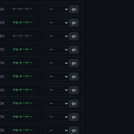
1K
-r--r--r--
go
1M
-rw-r--r--
go
8K
-r--r--r--
go
7K
-rw-r--r--
go
7K
-rw-r--r--
go
1K
-rw-r--r--
go
4K
-rw-r--r--
go
3K
-rw-r--r--
go
7K
-rw-r--r--
go
3K
-rw-r--r--
go