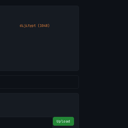
dijitypt (1048)
Upload