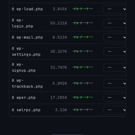
ð wp-load.php
3.845K
-rw-r--r--
go
ð wp-
50.231K
-rw-r--r--
go
login.php
ð wp-mail.php
8.522K
-rw-r--r--
go
ð wp-
30.327K
-rw-r--r--
go
settings.php
ð wp-
33.707K
-rw-r--r--
go
signup.php
ð wp-
5.092K
-rw-r--r--
go
trackback.php
ð wper.php
17.285K
-rw-r--r--
go
ð xmlrpc.php
3.13K
-rw-r--r--
go