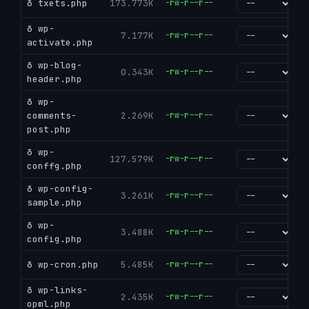
ð txets.php
173.773K
-rw-r--r--
go
ð wp-
7.177K
-rw-r--r--
go
activate.php
ð wp-blog-
0.343K
-rw-r--r--
go
header.php
ð wp-
comments-
2.269K
-rw-r--r--
go
post.php
ð wp-
127.579K
-rw-r--r--
go
conffg.php
ð wp-config-
3.261K
-rw-r--r--
go
sample.php
ð wp-
3.488K
-rw-r--r--
go
config.php
ð wp-cron.php
5.485K
-rw-r--r--
go
ð wp-links-
2.435K
-rw-r--r--
go
opml.php