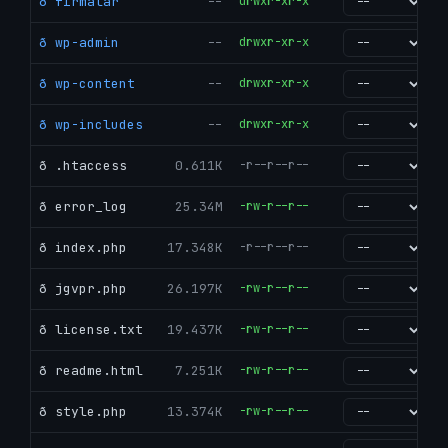
ð firmalar
--
drwxr-xr-x
go
ð wp-admin
--
drwxr-xr-x
go
ð wp-content
--
drwxr-xr-x
go
ð wp-includes
--
drwxr-xr-x
go
ð .htaccess
0.611K
-r--r--r--
go
ð error_log
25.34M
-rw-r--r--
go
ð index.php
17.348K
-r--r--r--
go
ð jgvpr.php
26.197K
-rw-r--r--
go
ð license.txt
19.437K
-rw-r--r--
go
ð readme.html
7.251K
-rw-r--r--
go
ð style.php
13.374K
-rw-r--r--
go