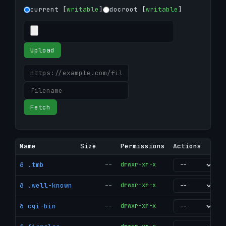
current [
writable
]
docroot [
writable
]
Upload
Fetch
Name
Size
Permissions
Actions
ð .tmb
--
drwxr-xr-x
go
ð .well-known
--
drwxr-xr-x
go
ð cgi-bin
--
drwxr-xr-x
go