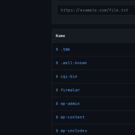
Name
ð .tmb
ð .well-known
ð cgi-bin
ð firmalar
ð wp-admin
ð wp-content
ð wp-includes