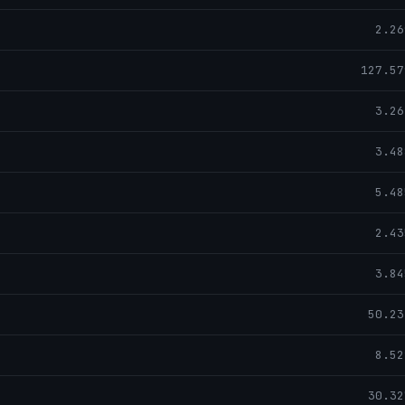
2.26
127.57
3.26
3.48
5.48
2.43
3.84
50.23
8.52
30.32