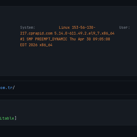
System:
Linux 153-56-130-
User:
217.cprapid.com 5.14.0-611.49.2.el9_7.x86_64
#1 SMP PREEMPT_DYNAMIC Thu Apr 30 09:05:08
EDT 2026 x86_64
com.tr
/
itable
]