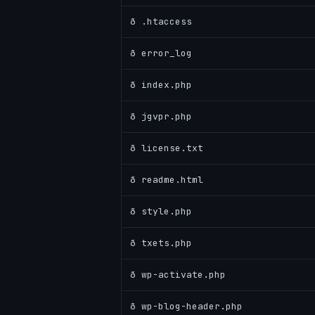
ð .htaccess
ð error_log
ð index.php
ð jgvpr.php
ð license.txt
ð readme.html
ð style.php
ð txets.php
ð wp-activate.php
ð wp-blog-header.php