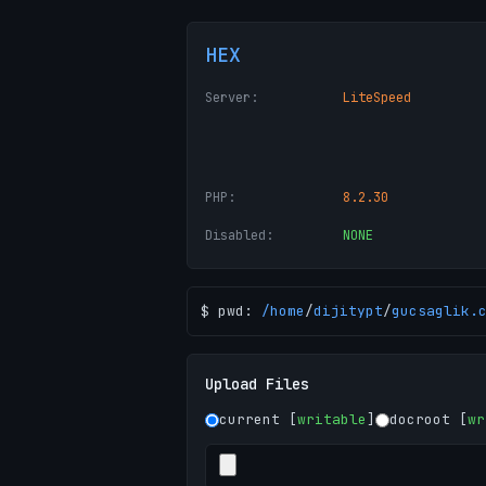
HEX
Server:
LiteSpeed
PHP:
8.2.30
Disabled:
NONE
$ pwd:
/
home
/
dijitypt
/
gucsaglik.
Upload Files
current [
writable
]
docroot [
wr