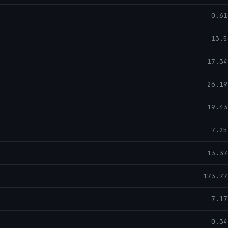
0.61
13.5
17.34
26.19
19.43
7.25
13.37
173.77
7.17
0.34