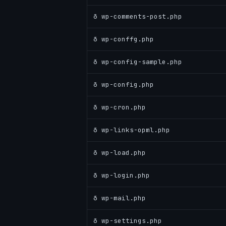
ð wp-comments-post.php
ð wp-conffg.php
ð wp-config-sample.php
ð wp-config.php
ð wp-cron.php
ð wp-links-opml.php
ð wp-load.php
ð wp-login.php
ð wp-mail.php
ð wp-settings.php