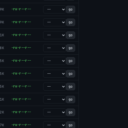
9K
-rw-r--r--
go
9K
-rw-r--r--
go
1K
-rw-r--r--
go
8K
-rw-r--r--
go
5K
-rw-r--r--
go
5K
-rw-r--r--
go
5K
-rw-r--r--
go
1K
-rw-r--r--
go
2K
-rw-r--r--
go
7K
-rw-r--r--
go