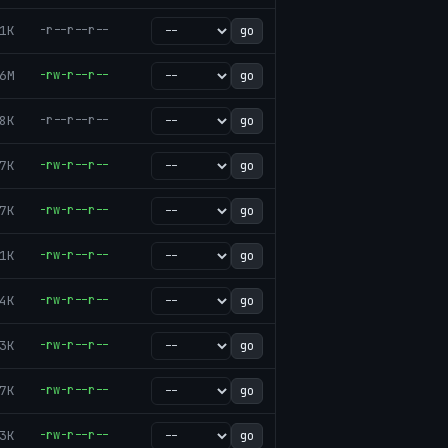
1K
-r--r--r--
go
6M
-rw-r--r--
go
8K
-r--r--r--
go
7K
-rw-r--r--
go
7K
-rw-r--r--
go
1K
-rw-r--r--
go
4K
-rw-r--r--
go
3K
-rw-r--r--
go
7K
-rw-r--r--
go
3K
-rw-r--r--
go