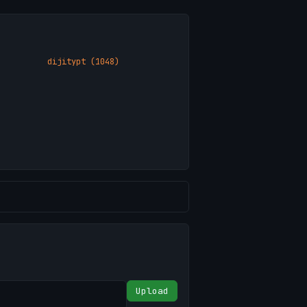
dijitypt (1048)
Upload