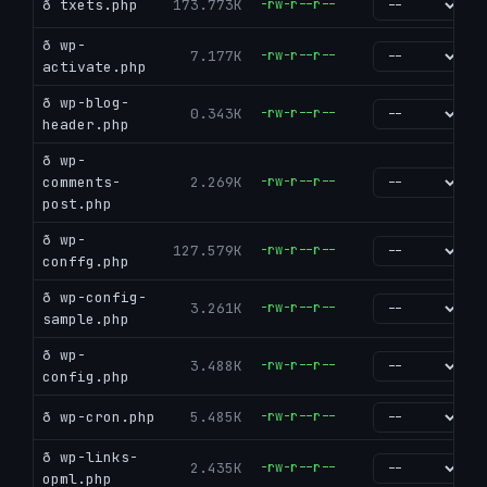
ð txets.php
173.773K
-rw-r--r--
go
ð wp-
7.177K
-rw-r--r--
go
activate.php
ð wp-blog-
0.343K
-rw-r--r--
go
header.php
ð wp-
comments-
2.269K
-rw-r--r--
go
post.php
ð wp-
127.579K
-rw-r--r--
go
conffg.php
ð wp-config-
3.261K
-rw-r--r--
go
sample.php
ð wp-
3.488K
-rw-r--r--
go
config.php
ð wp-cron.php
5.485K
-rw-r--r--
go
ð wp-links-
2.435K
-rw-r--r--
go
opml.php