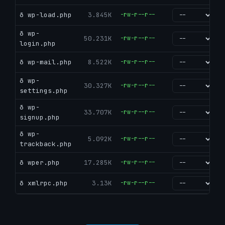
ð wp-load.php
3.845K
-rw-r--r--
go
ð wp-
50.231K
-rw-r--r--
go
login.php
ð wp-mail.php
8.522K
-rw-r--r--
go
ð wp-
30.327K
-rw-r--r--
go
settings.php
ð wp-
33.707K
-rw-r--r--
go
signup.php
ð wp-
5.092K
-rw-r--r--
go
trackback.php
ð wper.php
17.285K
-rw-r--r--
go
ð xmlrpc.php
3.13K
-rw-r--r--
go