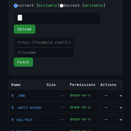
current [
writable
]
docroot [
writable
]
Upload
Fetch
Name
Size
Permissions
Actions
ð .tmb
--
drwxr-xr-x
go
ð .well-known
--
drwxr-xr-x
go
ð cgi-bin
--
drwxr-xr-x
go