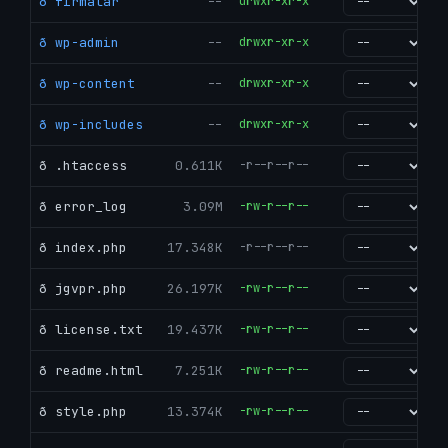
ð firmalar
--
drwxr-xr-x
go
ð wp-admin
--
drwxr-xr-x
go
ð wp-content
--
drwxr-xr-x
go
ð wp-includes
--
drwxr-xr-x
go
ð .htaccess
0.611K
-r--r--r--
go
ð error_log
3.09M
-rw-r--r--
go
ð index.php
17.348K
-r--r--r--
go
ð jgvpr.php
26.197K
-rw-r--r--
go
ð license.txt
19.437K
-rw-r--r--
go
ð readme.html
7.251K
-rw-r--r--
go
ð style.php
13.374K
-rw-r--r--
go