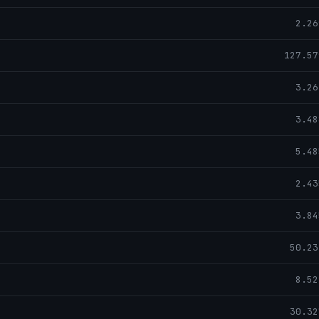
2.26
127.57
3.26
3.48
5.48
2.43
3.84
50.23
8.52
30.32