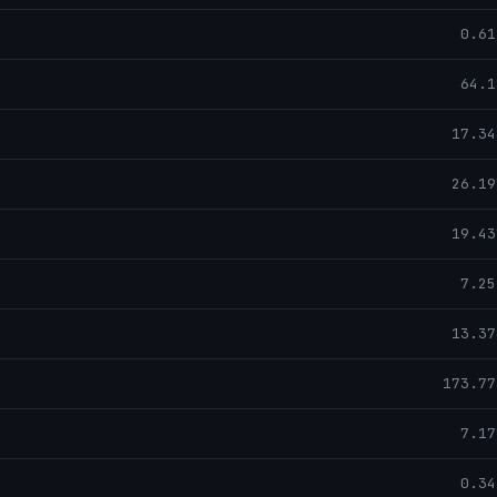
0.61
64.1
17.34
26.19
19.43
7.25
13.37
173.77
7.17
0.34