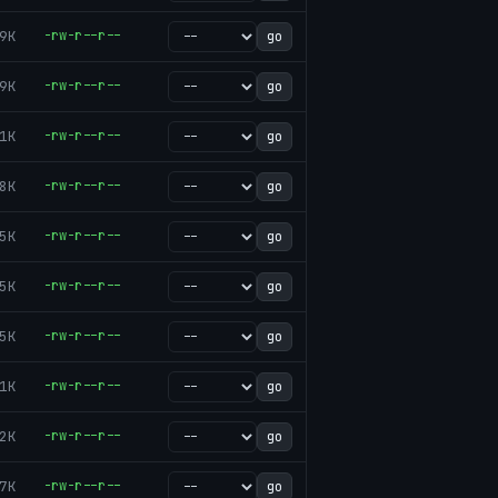
9K
-rw-r--r--
go
9K
-rw-r--r--
go
1K
-rw-r--r--
go
8K
-rw-r--r--
go
5K
-rw-r--r--
go
5K
-rw-r--r--
go
5K
-rw-r--r--
go
1K
-rw-r--r--
go
2K
-rw-r--r--
go
7K
-rw-r--r--
go