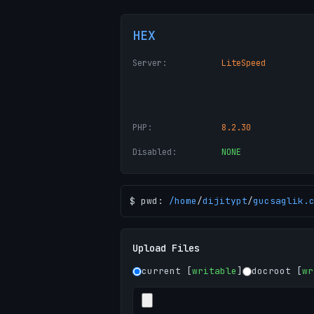
HEX
Server:
LiteSpeed
PHP:
8.2.30
Disabled:
NONE
$ pwd:
/
home
/
dijitypt
/
gucsaglik.
Upload Files
current [
writable
]
docroot [
wr