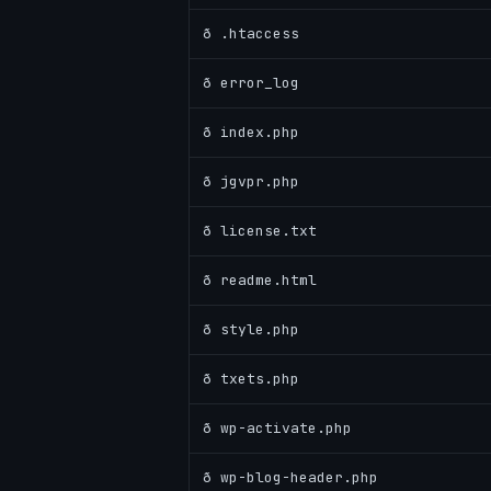
ð .htaccess
ð error_log
ð index.php
ð jgvpr.php
ð license.txt
ð readme.html
ð style.php
ð txets.php
ð wp-activate.php
ð wp-blog-header.php