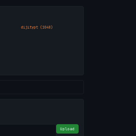
dijitypt (1048)
Upload