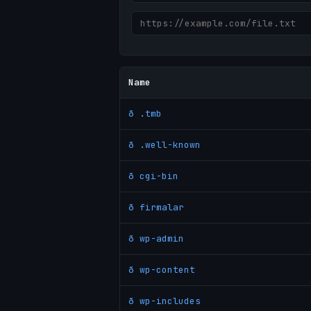
Name
ð .tmb
ð .well-known
ð cgi-bin
ð firmalar
ð wp-admin
ð wp-content
ð wp-includes