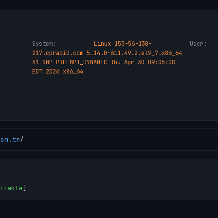
System:
Linux 153-56-130-
User:
217.cprapid.com 5.14.0-611.49.2.el9_7.x86_64
#1 SMP PREEMPT_DYNAMIC Thu Apr 30 09:05:08
EDT 2026 x86_64
com.tr
/
itable
]