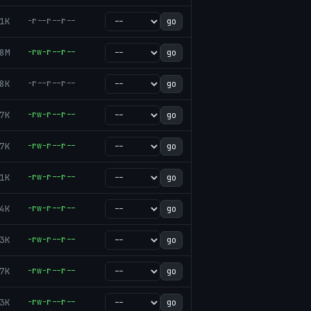
1K
-r--r--r--
go
8M
-rw-r--r--
go
8K
-r--r--r--
go
7K
-rw-r--r--
go
7K
-rw-r--r--
go
1K
-rw-r--r--
go
4K
-rw-r--r--
go
3K
-rw-r--r--
go
7K
-rw-r--r--
go
3K
-rw-r--r--
go