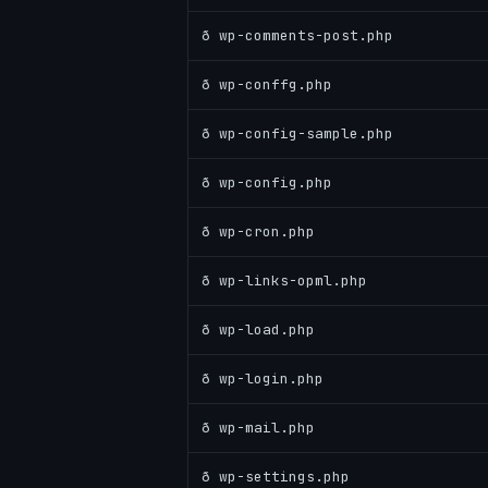
ð wp-comments-post.php
ð wp-conffg.php
ð wp-config-sample.php
ð wp-config.php
ð wp-cron.php
ð wp-links-opml.php
ð wp-load.php
ð wp-login.php
ð wp-mail.php
ð wp-settings.php